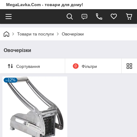
MegaLavka.Com - товари для дому!
Товари та послуги
Овочерізки
Овочерізки
Сортування
0
Фільтри
–12%