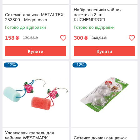
Набір власників чайних
Ситечко для чаю METALTEX
пакетиків 2 шт.
253800 - MegaLavka
KUCHENPROFI
(KUCH1045202800) -
Готово до відправки
Готово до відправки
MegaLavka
158
300
₴
₴
179,55 ₴
340,91 ₴
Купити
Купити
–12%
–12%
Уловлювач крапель для
чайника WESTMARK
Ситечко д/чаю+ланцюжок