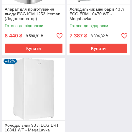
Апарат для приготування
Холодильник міні барів 43 л
льоду ECG ICM 1253 Iceman
ECG ERM 10470 WF -
(Ледогенератор) —
MegaLavka
MegaLavka
Готово до відправки
Готово до відправки
8 440
7 387
₴
₴
9 590,91 ₴
8 394,32 ₴
Купити
Купити
–12%
Холодильник 93 л ECG ERT
10841 WF - MegaLavka