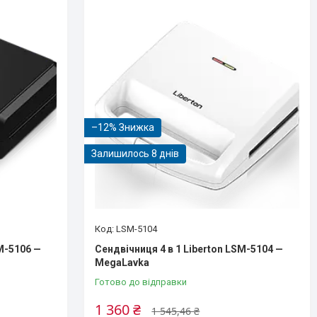
–12%
Залишилось 8 днів
LSM-5104
SM-5106 —
Сендвічниця 4 в 1 Liberton LSM-5104 —
MegaLavka
Готово до відправки
1 360 ₴
1 545,46 ₴