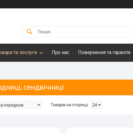
овари та послуги
Про нас
Повернення та гарантія
дниці, сендвічниці