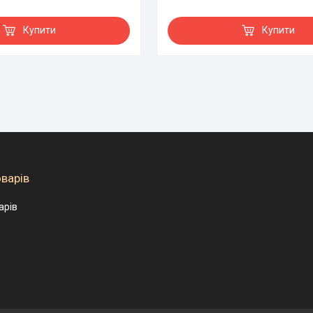
Купити
Купити
оварів
арів