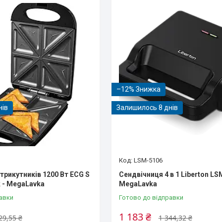
–12%
нів
Залишилось 8 днів
LSM-5106
трикутників 1200 Вт ECG S
Сендвічниця 4 в 1 Liberton L
ck - MegaLavka
MegaLavka
авки
Готово до відправки
1 183 ₴
29,55 ₴
1 344,32 ₴