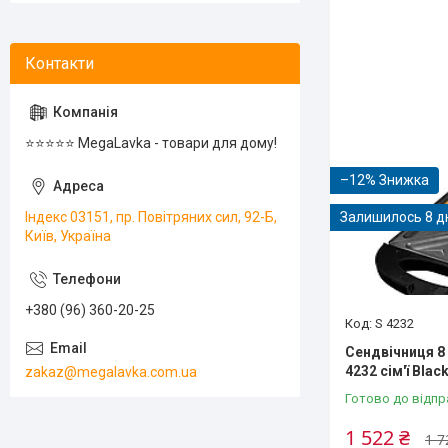
⭐️⭐️⭐️⭐️⭐️ MegaLavka - товари для дому!
–12%
Індекс 03151, пр. Повітряних сил, 92-Б,
Залишилось 8 д
Київ, Україна
+380 (96) 360-20-25
S 4232
Сендвічниця 8 
4232 сім'ї Bla
zakaz@megalavka.com.ua
Готово до відпр
1 522 ₴
1 7