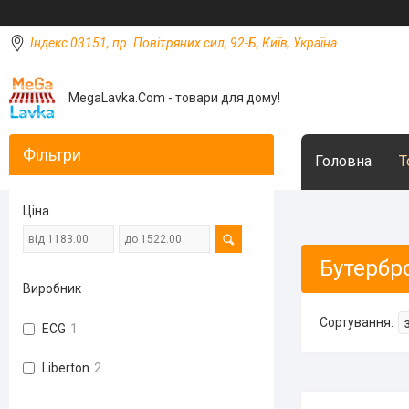
Індекс 03151, пр. Повітряних сил, 92-Б, Київ, Україна
MegaLavka.Com - товари для дому!
Фільтри
Головна
Т
Ціна
Бутербро
Виробник
ECG
1
Liberton
2