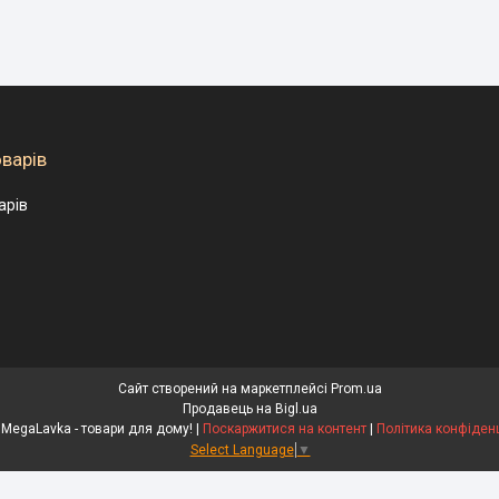
оварів
арів
Сайт створений на маркетплейсі
Prom.ua
Продавець на Bigl.ua
⭐️⭐️⭐️⭐️⭐️ MegaLavka - товари для дому! |
Поскаржитися на контент
|
Політика конфіденц
Select Language
▼