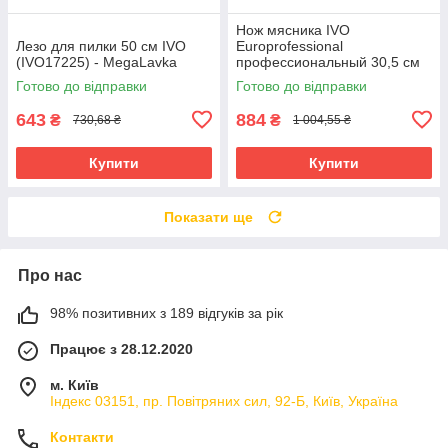
Нож мясника IVO
Лезо для пилки 50 см IVO
Europrofessional
(IVO17225) - MegaLavka
профессиональный 30,5 см
зеленый (41061.30.05) -
Готово до відправки
Готово до відправки
MegaLavka
643
884
₴
₴
730,68 ₴
1 004,55 ₴
Купити
Купити
Показати ще
Про нас
98% позитивних з 189 відгуків за рік
Працює з 28.12.2020
м. Київ
Індекс 03151, пр. Повітряних сил, 92-Б, Київ, Україна
Контакти