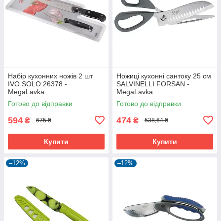
Набір кухонних ножів 2 шт
Ножиці кухонні сантоку 25 см
IVO SOLO 26378 -
SALVINELLI FORSAN -
MegaLavka
MegaLavka
Готово до відправки
Готово до відправки
594
474
₴
₴
675 ₴
538,64 ₴
Купити
Купити
–12%
–12%