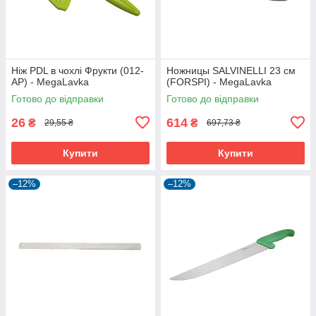
Ніж PDL в чохлі Фрукти (012-
Ножницы SALVINELLI 23 см
AP) - MegaLavka
(FORSPI) - MegaLavka
Готово до відправки
Готово до відправки
26
614
₴
₴
29,55 ₴
697,73 ₴
Купити
Купити
–12%
–12%