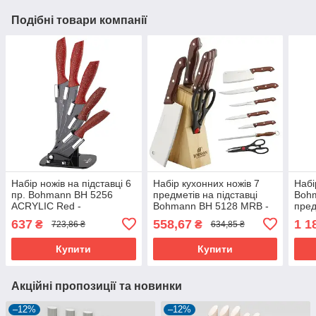
Подібні товари компанії
Набір ножів на підставці 6
Набір кухонних ножів 7
Набі
пр. Bohmann BH 5256
предметів на підставці
Bohm
ACRYLIC Red -
Bohmann BH 5128 MRB -
пред
MegaLavka
MegaLavka
637
558,67
1 1
₴
₴
723,86 ₴
634,85 ₴
Купити
Купити
Акційні пропозиції та новинки
–12%
–12%