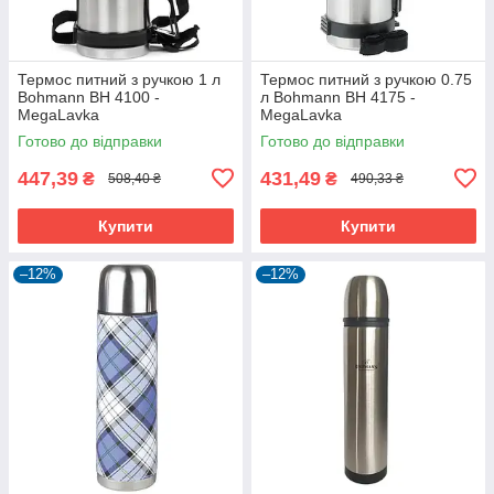
Термос питний з ручкою 1 л
Термос питний з ручкою 0.75
Bohmann BH 4100 -
л Bohmann BH 4175 -
MegaLavka
MegaLavka
Готово до відправки
Готово до відправки
447,39
431,49
₴
₴
508,40 ₴
490,33 ₴
Купити
Купити
–12%
–12%