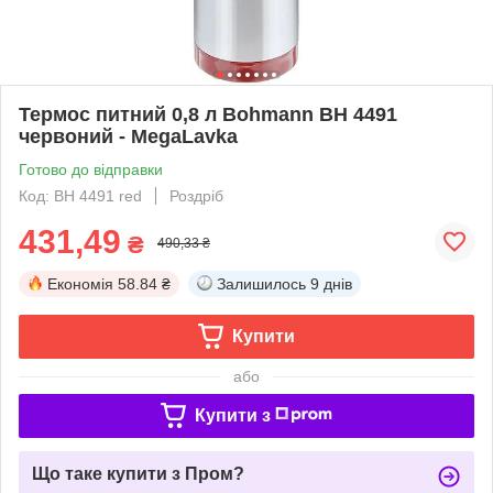
Термос питний 0,8 л Bohmann BH 4491
червоний - MegaLavka
Готово до відправки
Код: BH 4491 red
Роздріб
431,49
₴
490,33 ₴
Економія
58.84 ₴
Залишилось
9 днів
Купити
або
Купити з
Що таке купити з Пром?