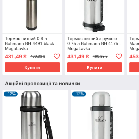
Термос питний 0.8 л
Термос питний з ручкою
Терм
Bohmann BH-4491 black -
0.75 л Bohmann BH 4175 -
Maes
MegaLavka
MegaLavka
Meg
431,49
431,49
453
₴
₴
490,33 ₴
490,33 ₴
Купити
Купити
Акційні пропозиції та новинки
–12%
–12%