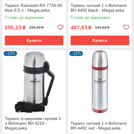
Термос Rainstahl RS 7734-50
Термос питний 1 л Bohmann
blue 0,5 л - MegaLavka
BH 4492 black - MegaLavka
Готово до відправки
Готово до відправки
295,23
467,83
₴
₴
335,49 ₴
531,63 ₴
Купити
Купити
–12%
–12%
Термос із широким горлом 1
л Bohmann BH 4210 -
Термос питний 1 л Bohmann
MegaLavka
BH 4492 red - MegaLavka