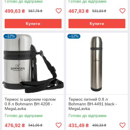
Готово до відправки
Готово до відправки
499,63
467,83
₴
₴
567,76 ₴
531,63 ₴
Купити
Купити
–12%
–12%
Термос із широким горлом
Термос питний 0.8 л
0.8 л Bohmann BH 4208 -
Bohmann BH-4491 black -
MegaLavka
MegaLavka
Готово до відправки
Готово до відправки
476,92
431,49
₴
₴
541,95 ₴
490,33 ₴