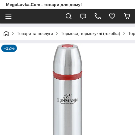
MegaLavka.Com - товари для дому!
Товари та послуги
Термоси, термокухлі (rozetka)
Тер
–12%