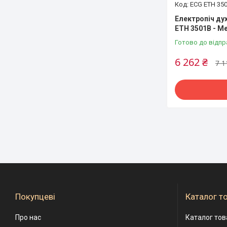
ECG ETH 35
Електропіч дух
ETH 3501B - M
Готово до відпр
6 262 ₴
7 1
Покупцеві
Каталог т
Про нас
Каталог тов