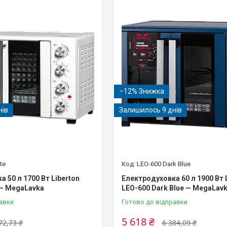
–12%
нів
Залишилось 9 днів
te
LEO-600 Dark Blue
 50 л 1700 Вт Liberton
Електродуховка 60 л 1900 Вт 
 — MegaLavka
LEO-600 Dark Blue — MegaLav
авки
Готово до відправки
5 618 ₴
72,73 ₴
6 384,09 ₴