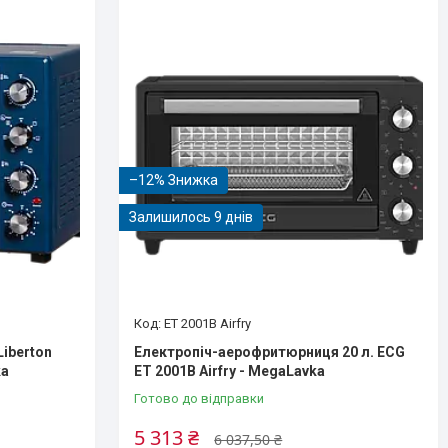
–12%
Залишилось 9 днів
ET 2001B Airfry
Liberton
Електропіч-аерофритюрниця 20 л. ECG
ka
ET 2001B Airfry - MegaLavka
Готово до відправки
5 313 ₴
6 037,50 ₴