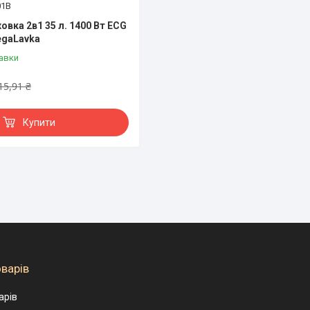
01B
овка 2в1 35 л. 1400 Вт ECG
egaLavka
авки
15,91 ₴
Купити
оварів
арів