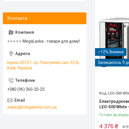
⭐️⭐️⭐️⭐️⭐️ MegaLavka - товари для дому!
–12%
Індекс 03151, пр. Повітряних сил, 92-Б,
Залишилось 9 д
Київ, Україна
+380 (96) 360-20-25
LEO-500 Whi
Електродуховка
LEO-500 White
zakaz@megalavka.com.ua
Готово до відпр
4 376 ₴
4 9